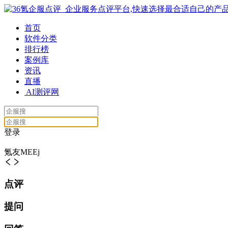
首页
软件分类
排行榜
案例库
资讯
直播
AI测评网
登录
氪友MEEj
点评
提问