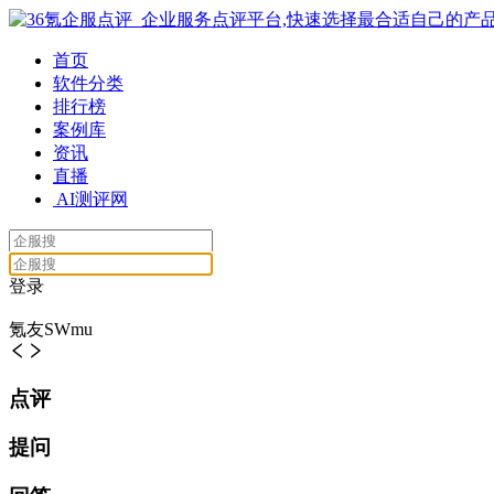
首页
软件分类
排行榜
案例库
资讯
直播
AI测评网
登录
氪友SWmu
点评
提问