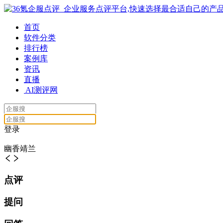
首页
软件分类
排行榜
案例库
资讯
直播
AI测评网
登录
幽香靖兰
点评
提问