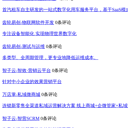
首汽租车自主研发的一站式数字化用车服务平台，基于SaaS
齿轮易创-物联网软件开发
0条评论
专注设备智能化 实现物理世界数字化
齿轮易创-测试与运维
0条评论
多类型、全周期管理，更专业地降低运维成本。
智子云-智效·营销云平台
0条评论
针对中小企业的效果营销平台
万店掌-私域微商城
0条评论
连锁新零售全渠道私域运营解决方案 线上商城+企微管家+私
智子云-智营SCRM
0条评论