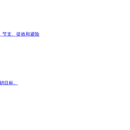
、节支、提效和避险
营销目标。