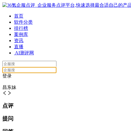
首页
软件分类
排行榜
案例库
资讯
直播
AI测评网
登录
昌东妹
点评
提问