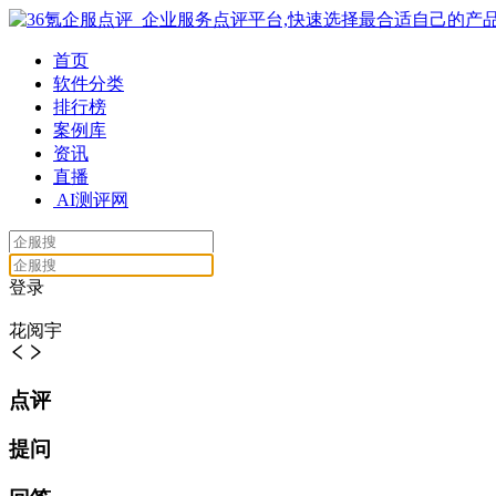
首页
软件分类
排行榜
案例库
资讯
直播
AI测评网
登录
花阅宇
点评
提问