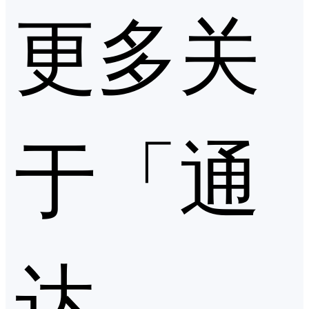
更多关
于「通
达