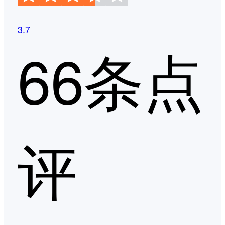
3.7
66条点
评