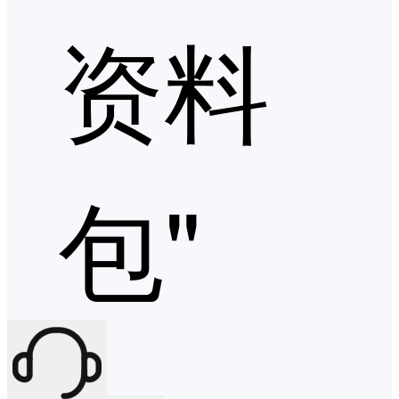
资料
包"