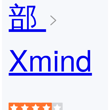
部
Xmind