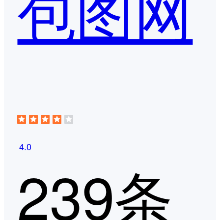
包图网
4.0
239条