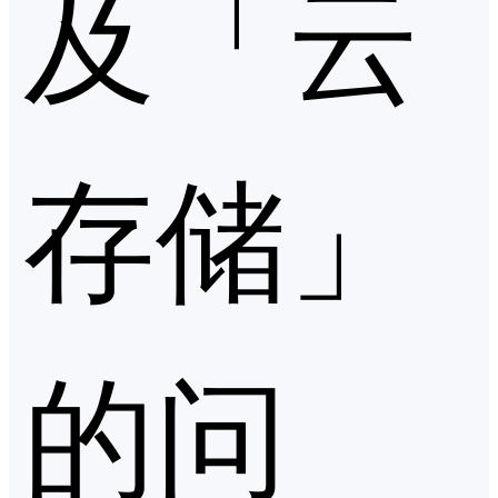
及「云
存储」
的问