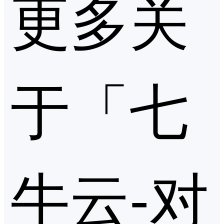
更多关
于「七
牛云-对