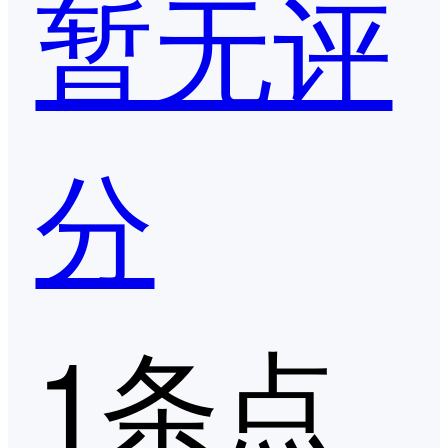
暂无评
分
1条点