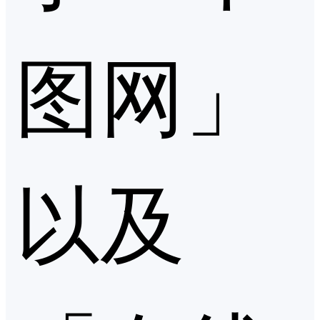
图网」
以及