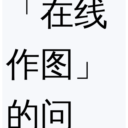
「在线
作图」
的问