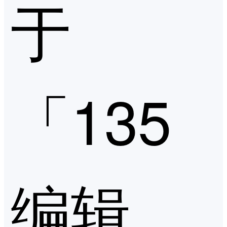
于
「135
编辑