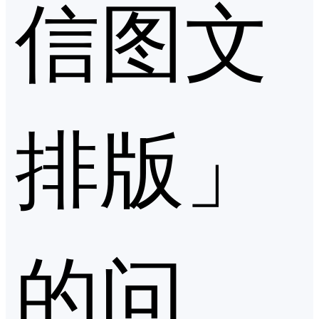
信图文
排版」
的问