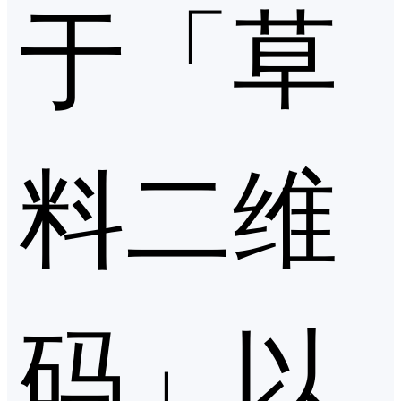
于「草
料二维
码」以