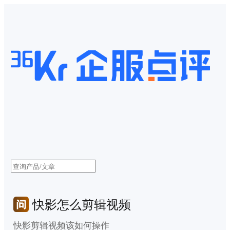
快影怎么剪辑视频
快影剪辑视频该如何操作