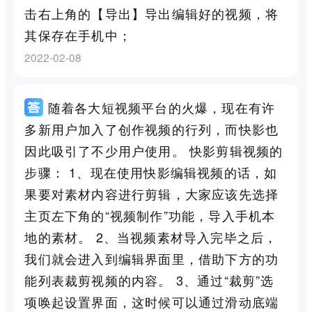
击右上角的【导出】导出编辑好的视频，将
其保存在手机中；
2022-02-08
随着各大短视频平台的火爆，现在有许
多新用户加入了创作视频的行列，而快影也
因此吸引了不少用户使用。 快影剪辑视频的
步骤： 1、现在使用快影编辑视频的话，如
果要对素材内容进行剪辑，大家应该先选择
主页左下角的“视频制作”功能，导入手机本
地的素材。 2、当视频素材导入完毕之后，
我们就会进入到编辑界面里，借助下方的功
能列表裁剪视频的内容。 3、通过“裁剪”选
项唤起设置界面，这时候可以通过滑动底端