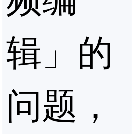
辑」的
问题，