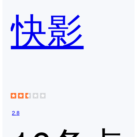
快影
2.8