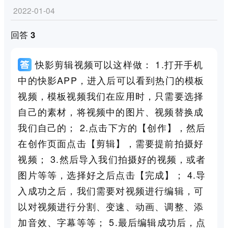
2022-01-04
回答 3
快影剪辑视频可以这样做： 1.打开手机
中的快影APP，进入后可以看到热门的模板
视频，模板视频我们在应用时，只需要选择
自己的素材，将视频中的图片、视频替换成
我们自己的； 2.点击下方的【创作】，然后
在创作页面点击【剪辑】，需要提前拍摄好
视频； 3.然后导入我们拍摄好的视频，或者
图片等等，选择好之后点击【完成】； 4.导
入成功之后，我们需要对视频进行编辑，可
以对视频进行分割、变速、动画、调整、添
加音效、字幕等等； 5.最后编辑成功后，点