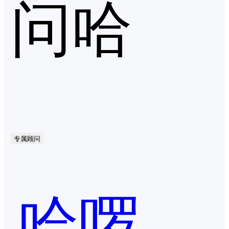
问哈
专属顾问
哈啰出行