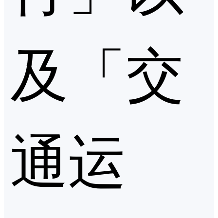
及「交
通运