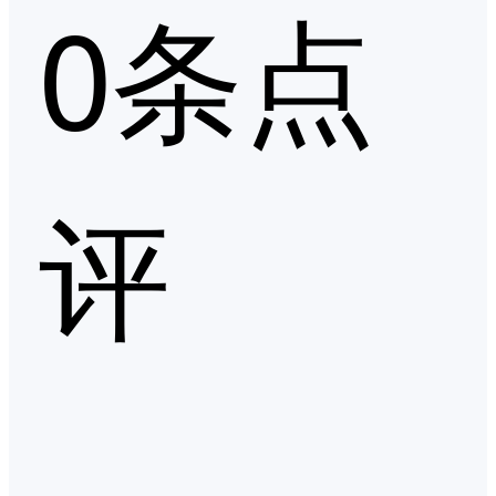
0条点
评