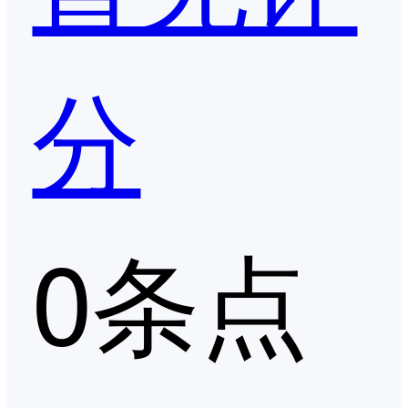
分
0条点