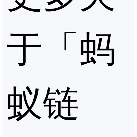
于「蚂
蚁链