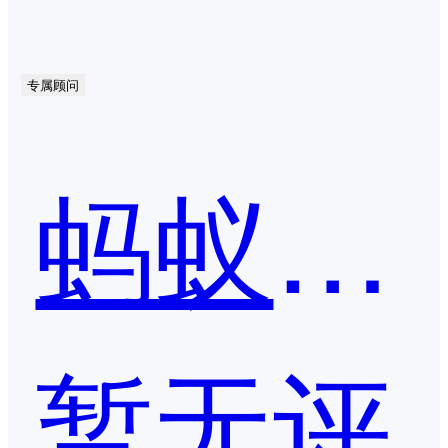
专属顾问
蚂蚁链 BaaS 平台
暂无评