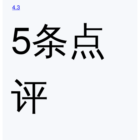
4.3
5条点
评