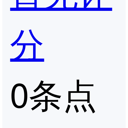
分
0条点