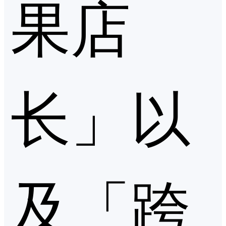
果店
长」以
及「跨