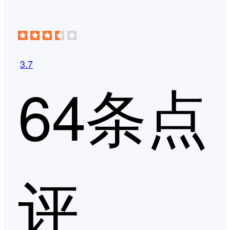
3.7
64条点
评