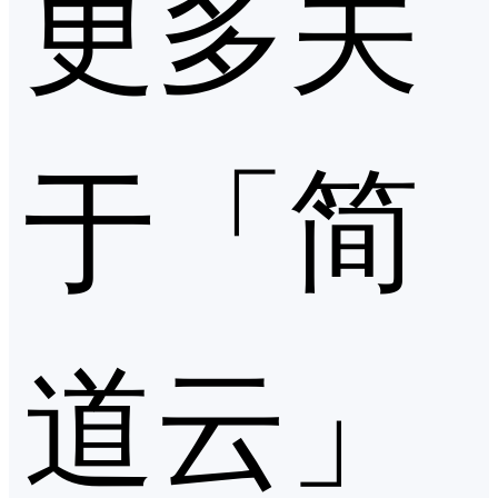
更多关
于「简
道云」