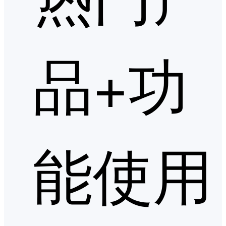
品+功
能使用