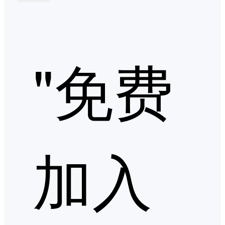
"免费
加入