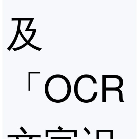
及
「OCR