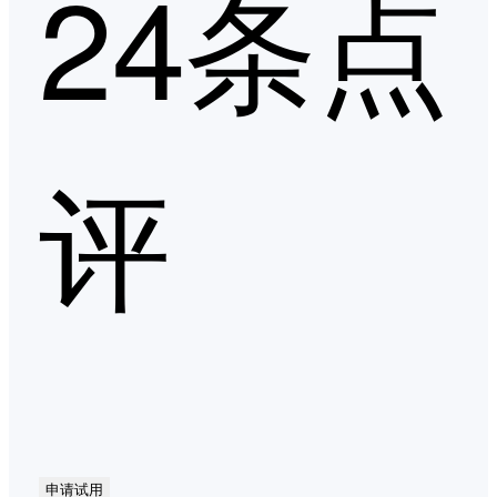
24条点
评
申请试用