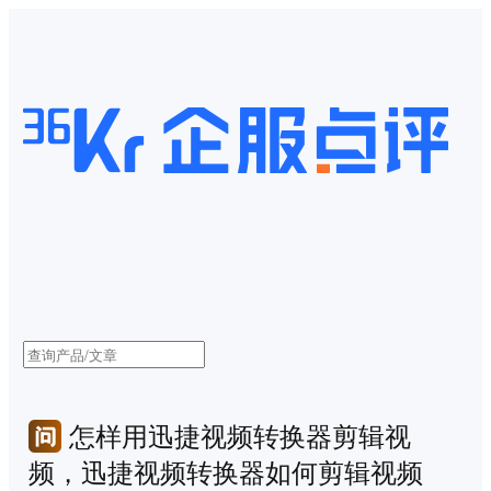
怎样用迅捷视频转换器剪辑视
频，迅捷视频转换器如何剪辑视频