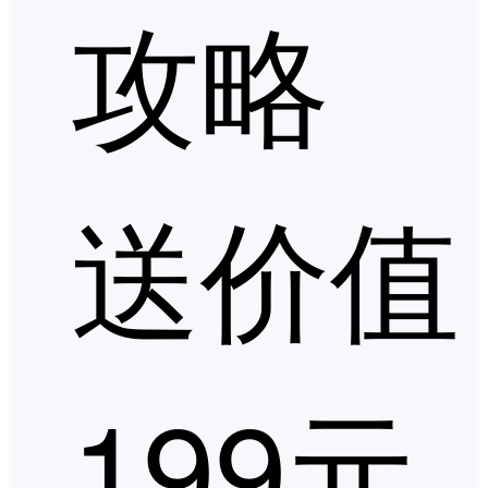
攻略
送价值
199元