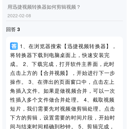
用迅捷视频转换器如何剪辑视频？
2022-02-08
回答 3
1、在浏览器搜索【迅捷视频转换器】，
将转换器下载到电脑桌面上，快速安装完
成。 2、下载完成，打开软件主界面，此时
点击上方的【合并视频】，开始进行下一步
操作。 3、在弹出的页面窗口中，点击左上
角插入文件。如果是做视频合并，可以一次
性插入多个文件做合并处理。 4、截取视频
短片，我们需要先对视频做剪辑处理。点击
下方的剪辑，设置需要的时间片段，开始时
间与结束时间精确到秒钟。 5、剪辑完成，