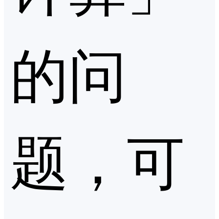
的问
题，可