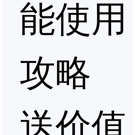
能使用
攻略
送价值