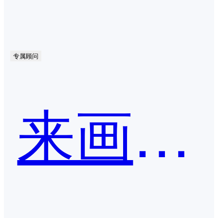
专属顾问
来画视频