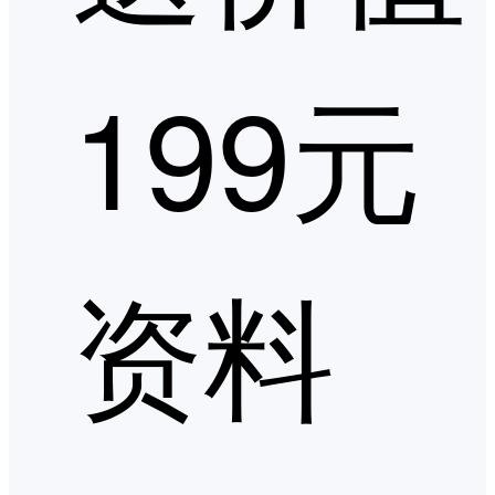
199元
资料