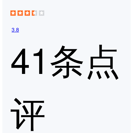
3.8
41条点
评