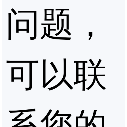
问题，
可以联
系您的