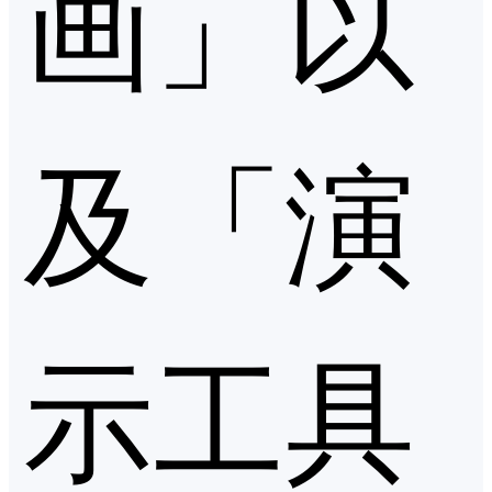
画」以
及「演
示工具