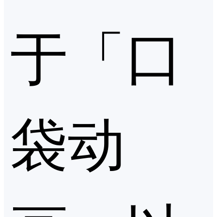
于「口
袋动