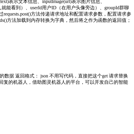
xt)表示文本信息、inputImage(url)表示图片信息、
建的机器人就能看到）、userId用户ID（在用户头像旁边）、groupId群聊
； 6、通过requests.post()方法传递请求地址和配置请求参数，配置请求参
son.loads()方法加载到内存转换为字典，然后将之作为函数的返回值；
方的数据 返回格式： json 不用写代码，直接把这个get 请求替换
回复的机器人，借助图灵机器人的平台，可以开发自己的智能