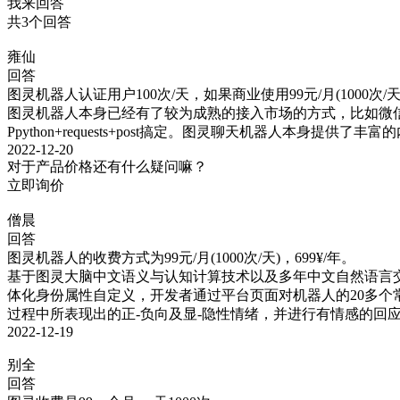
我来回答
共3个回答
雍仙
回答
图灵机器人认证用户100次/天，如果商业使用99元/月(1000次/天)，
图灵机器人本身已经有了较为成熟的接入市场的方式，比如微信
Ppython+requests+post搞定。图灵聊天机器人
2022-12-20
对于产品价格还有什么疑问嘛？
立即询价
僧晨
回答
图灵机器人的收费方式为99元/月(1000次/天)，699¥/年。

基于图灵大脑中文语义与认知计算技术以及多年中文自然语言交
体化身份属性自定义，开发者通过平台页面对机器人的20多个常
过程中所表现出的正-负向及显-隐性情绪，并进行有情感的回
2022-12-19
别全
回答