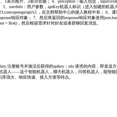
图片、2表示音频； 4、perception：输入信息，inputText(te
表示客户端属性； 5、userInfo：用户参数，apiKey机器人标识（进入创
uling123.com/openapi/api/v2 ，在文档帮助中心的接入教程中有
response响应对象； 7、然后将返回的response响应对象使用j
t = Bot()，然后根据需求针对好友或者群聊回复消息。
： key 注册账号并激活后获得的apikey；nfo 请求的内容，即发送
灵机器人——这个智能机器人，聊天机器人，问答机器人，能智能
识库强大、响应快速、接入方便等特点。