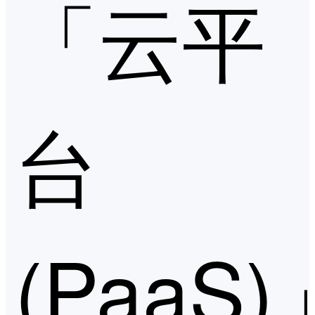
「云平
台
(PaaS)