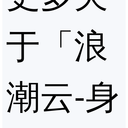
于「浪
潮云-身