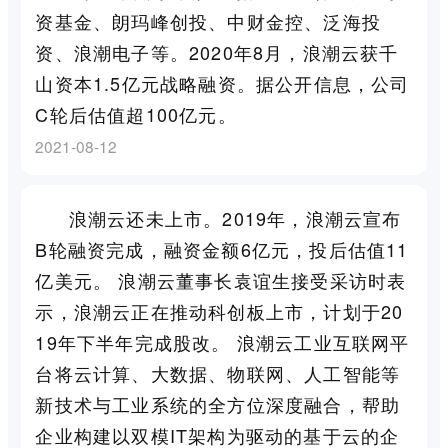
资基金、朗玛峰创投、中财金控、泛海投
资、浪潮电子等。2020年8月，浪潮云获千
山资本1.5亿元战略融资。据公开信息，公司
C轮后估值超100亿元。
2021-08-12
浪潮云还未上市。2019年，浪潮云宣布
B轮融资完成，融资金额6亿元，投后估值11
亿美元。 浪潮云董事长袁谊生接受采访时表
示，浪潮云正在推动科创板上市，计划于20
19年下半年完成股改。 浪潮云工业互联网平
台将云计算、大数据、物联网、人工智能等
新技术与工业系统的全方位深度融合，帮助
企业构建以双模IT架构为驱动的基于云的企