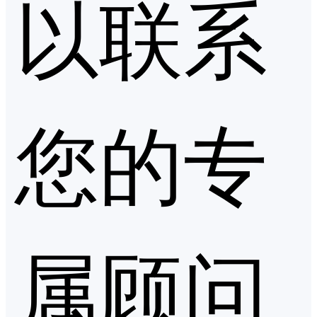
以联系
您的专
属顾问