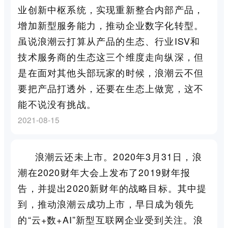
业创新中枢系统，实现重新整合内部产品，
增加新型服务能力，推动企业数字化转型。
虽说浪潮云打算从产品的生态、行业ISV和
技术服务商的生态这三个维度走向纵深，但
是在面对其他头部玩家的时候，浪潮云不但
要把产品打透外，还要在生态上做宽，这不
能不说没有挑战。
2021-08-15
浪潮云还未上市。2020年3月31日，浪
潮在2020财年大会上发布了2019财年报
告，并提出2020新财年的战略目标。其中提
到，推动浪潮云成功上市，早日成为领先
的“云+数+AI”新型互联网企业受到关注。浪