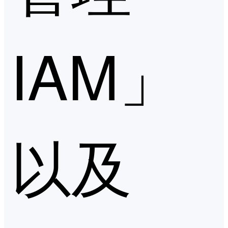
IAM」
以及