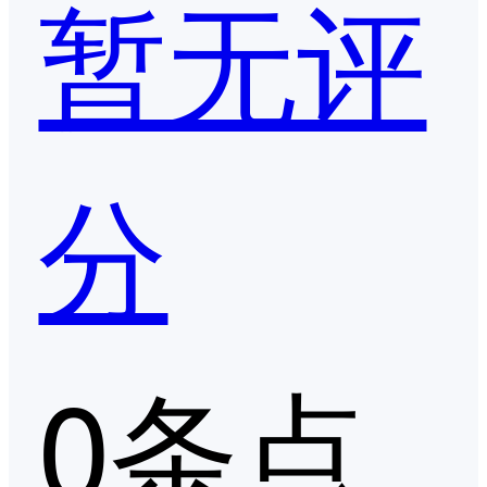
暂无评
分
0条点