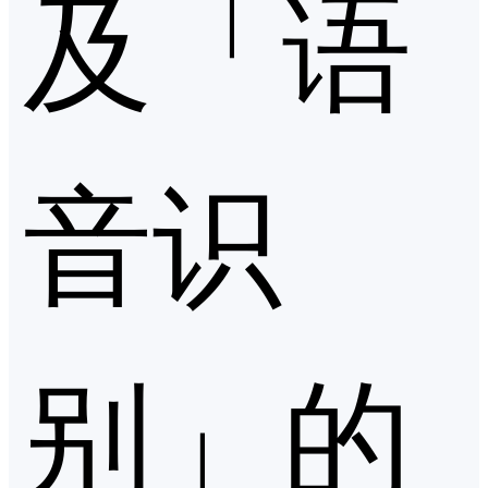
及「语
音识
别」的