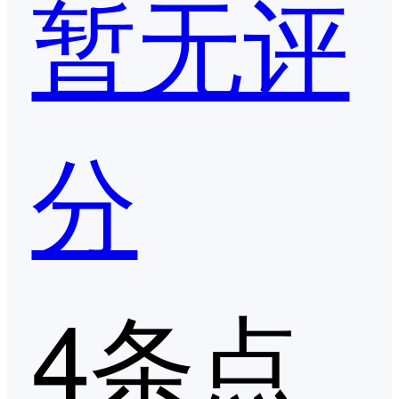
暂无评
分
4条点