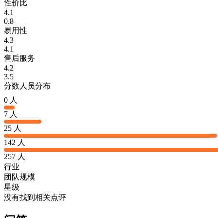
性价比
4.1
0.8
易用性
4.3
4.1
售后服务
4.2
3.5
分数人员分布
0 人
7 人
25 人
142 人
257 人
行业
团队规模
星级
没有找到相关点评