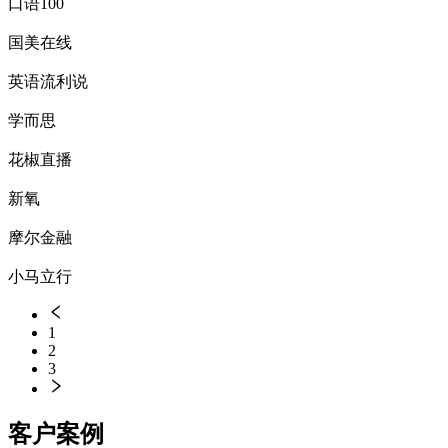
口语100
国美在线
英语流利说
学而思
花椒直播
新氧
摩尔金融
小马立行
1
2
3
客户案例