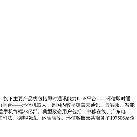
dor”。 旗下主要产品线包括即时通讯能力PaaS平台——环信即时通
能力平台——环信机器人，是国内较早覆盖云通讯、云客服、智能
K覆盖手机终端23亿部。典型政企用户包括：中移在线、广东电
法、德邦物流、运满满等。环信客服云共服务了107506家企