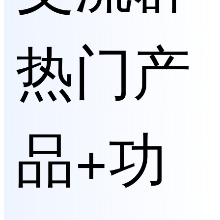
热门产
品+功