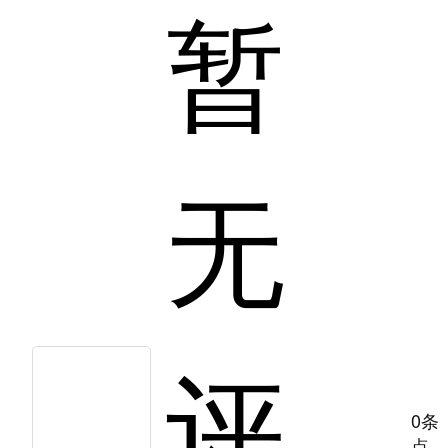
暂
无
评
0条
点