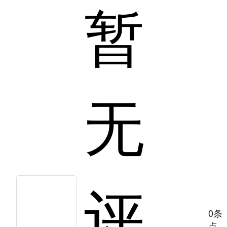
暂
无
评
0条
点