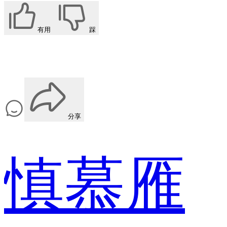
有用
踩
分享
慎慕雁