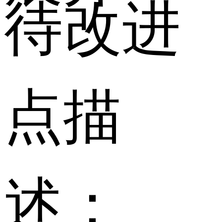
待改进
点描
述：