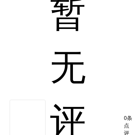
暂
无
评
0条
点
评