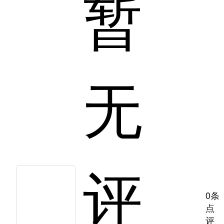
暂
无
评
0条
点
评