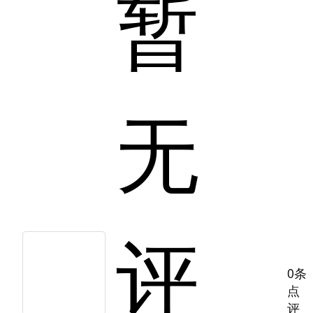
暂
无
评
0条
点
评