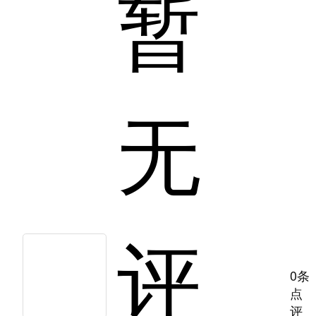
暂
无
评
0条
点
评