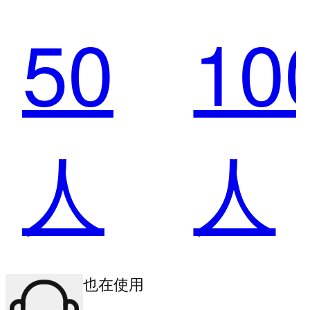
50
10
果：
果
人
人
打造
打
其他商户也在使用