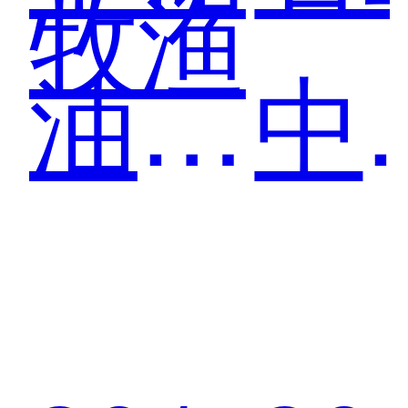
牧渔
油合
中
作青
作