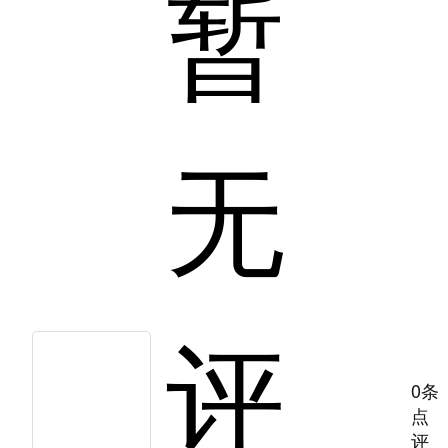
暂
无
评
0条
点
评