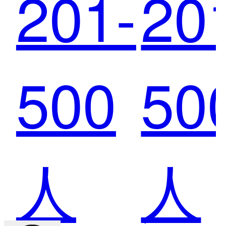
201-
20
葡
葡
500
50
萄：
萄
人
人
提高
提