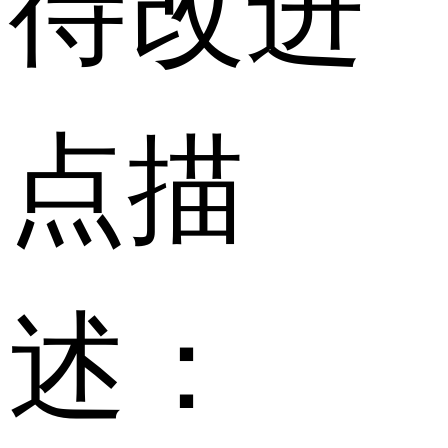
待改进
点描
述：