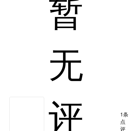
暂
无
评
1条
点
评