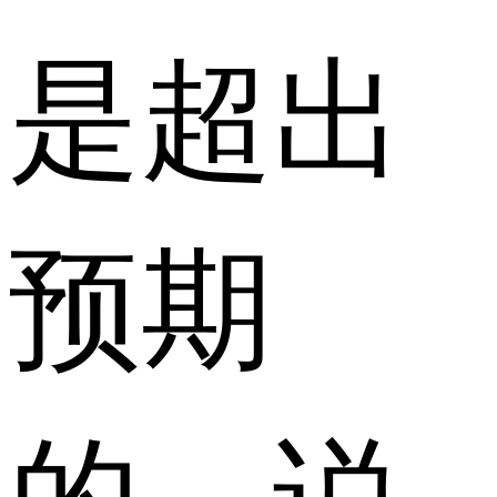
是超出
预期
的。说