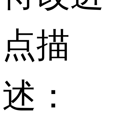
点描
述：