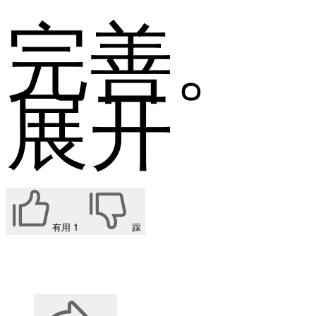
完善。
展开
有用
1
踩