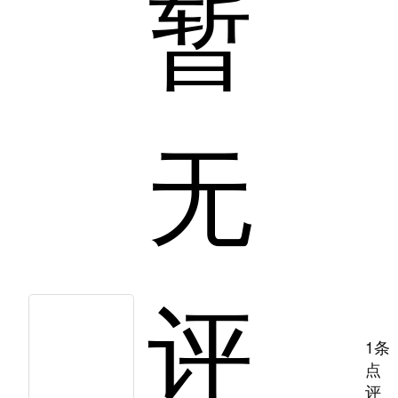
暂
无
评
1条
点
评