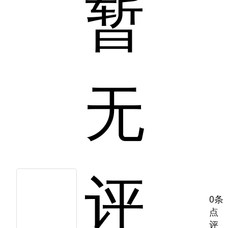
暂
无
评
0条
点
评