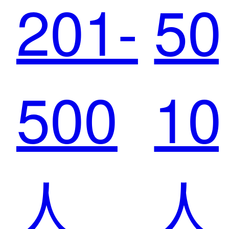
201-
50
长安
新
500
10
马自
化
人
人
达：
工