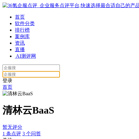
首页
软件分类
排行榜
案例库
资讯
直播
AI测评网
登录
首页
清林云BaaS
暂无评分
1
条点评
3
个问答