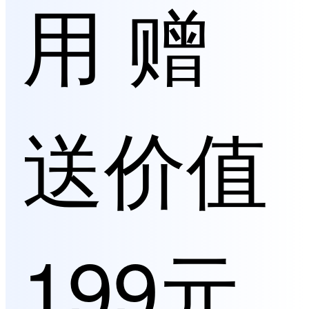
用 赠
送价值
199元