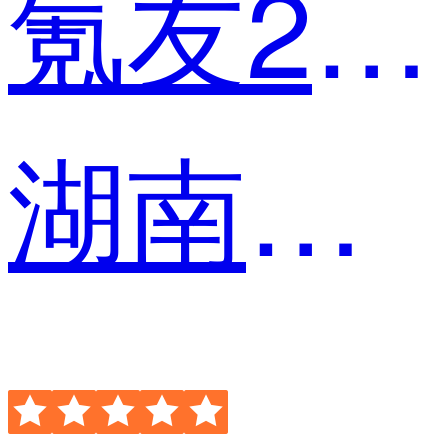
氪友2jUk
湖南文锦园林 经理