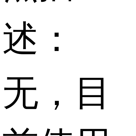
述：
无，目