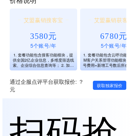
艾盟赢销搜客宝
艾盟赢销获客通
3580元
6780元
5个账号/年
5个账号/年
1. 套餐功能包含搜客功能模块，提
1. 套餐功能包含云呼功能模块
供全国2亿企业信息，多维度筛选线
M客户关系管理功能模块； 2.
索、企业综合信息查询等； 2. 加工
号费用=新增工号数后所在档
号费用=新增工号数后所在档位的单
工号单价*新增工号数*系统剩
工号单价*新增工号数*系统剩余时
间； 3. 工号续费费用=续费
通过企服点评平台获取报价: ？
间； 3. 工号续费费用=续费工号数
后所在档位的单工号年价*续
获取独家报价
后所在档位的单工号年价*续费工号
数*年数； 4. 超过50个工号
元
数*年数； 4. 搜客宝最高只能购买5
用=50个工号版本价格/50个工
0个工号； 5.首次新开可购买季度
使用期限*实际购买工号数*乘
版与半年版，续费按年版购买。 账
本月份； 5. 本套装不含通信
号数 季度版（元） 半年版（元）
APP云呼需自行办理SIM卡
扫码抢
一年版（元） 5 1580 2180 3580 10
支付通信费启用云呼叫模式； 
2480 3480 5980 20 3680 5280 898
次新开可购买季度版与半年版
0 30 4480 6480 10980 50 5680 818
费按年版购买。 账号数 季度版
0 13980
（元） 半年版（元） 一年版（元）
5 2880 3980 6780 10 4380 6380 10