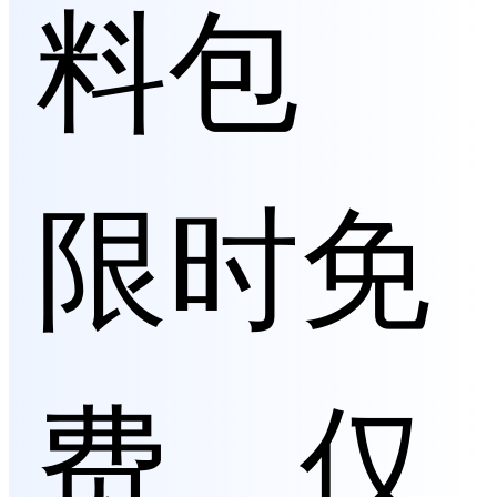
料包
限时免
费，仅