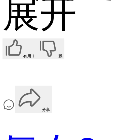
展开
有用
1
踩
分享