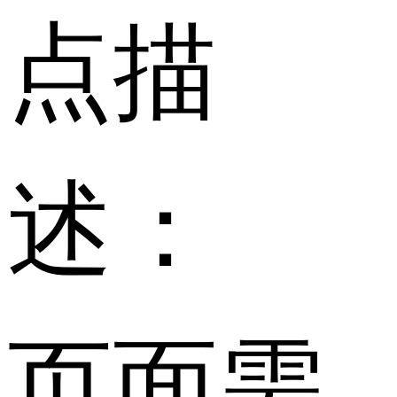
点描
述：
页面需