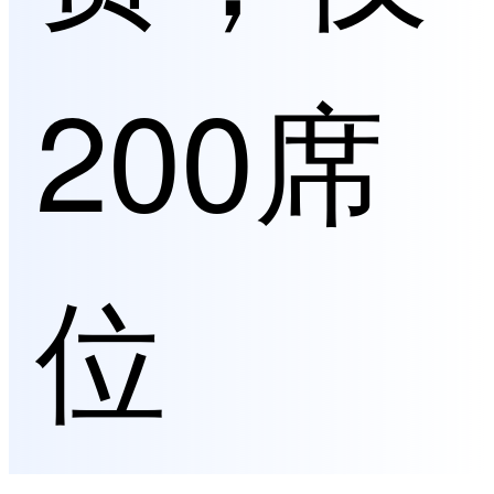
200席
位