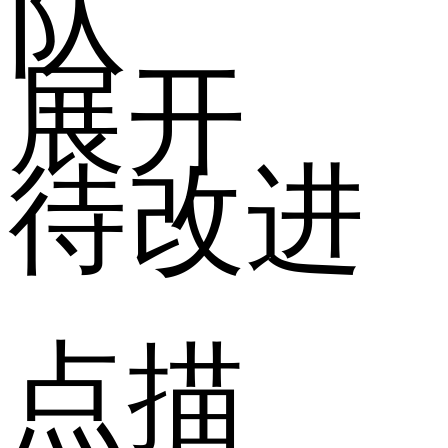
队
展开
待改进
点描