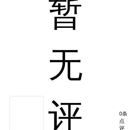
暂
无
评
0条
点
评