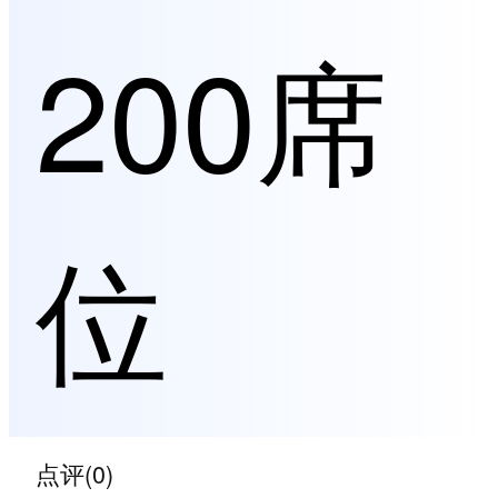
200席
位
点评(0)