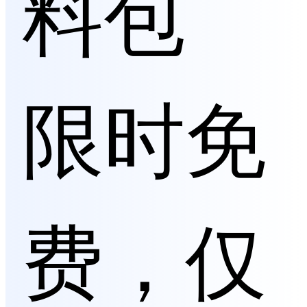
料包
限时免
费，仅