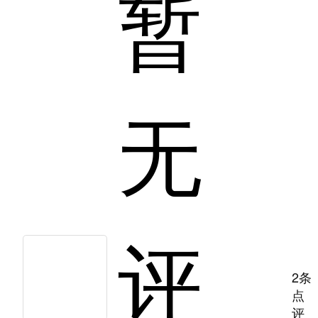
暂
无
评
2条
点
评