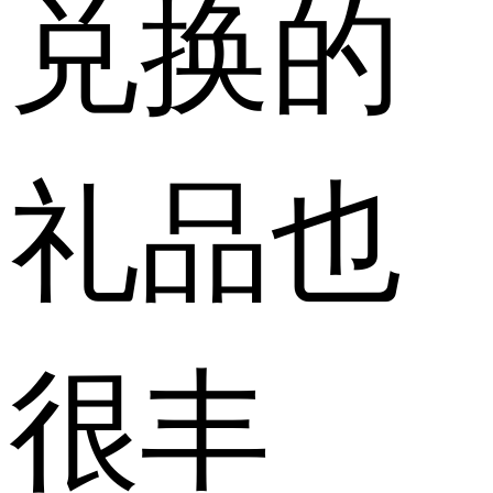
兑换的
礼品也
很丰