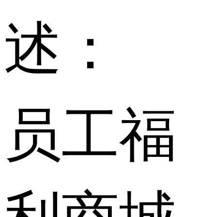
述：
员工福
利商城