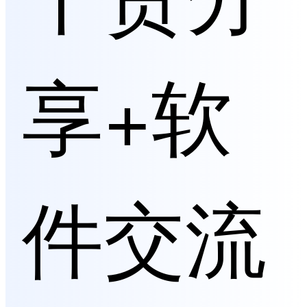
享+软
件交流