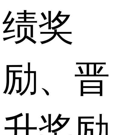
绩奖
励、晋
升奖励