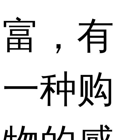
富，有
一种购
物的感