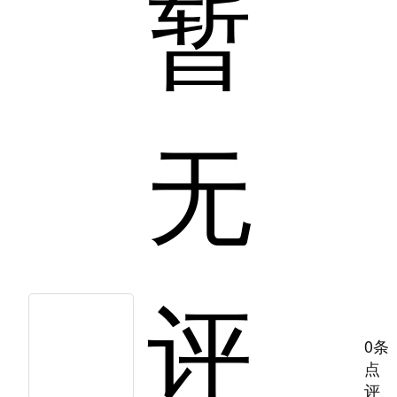
暂
无
评
0条
点
评