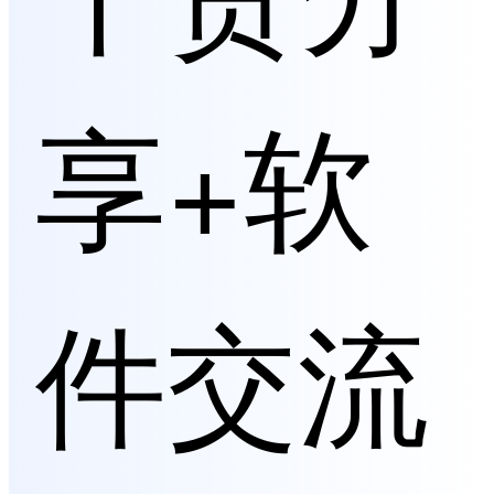
享+软
件交流