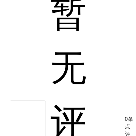
暂
无
评
0条
点
评