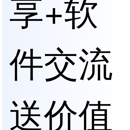
享+软
件交流
送价值