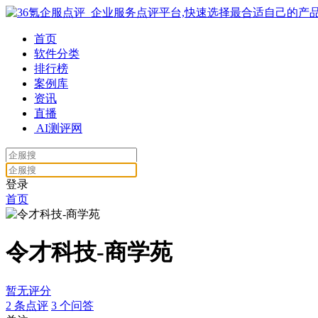
首页
软件分类
排行榜
案例库
资讯
直播
AI测评网
登录
首页
令才科技-商学苑
暂无评分
2
条点评
3
个问答