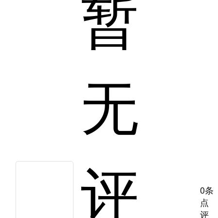
暂
无
评
0条
点
评