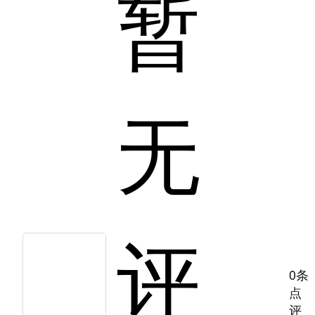
暂
无
评
0条
点
评